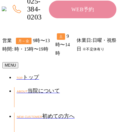
025-
384-
WEB予約
0203
9
土
休業日:日曜・祝祭
営業
9時〜13
月～金
時〜14
日
時間:
時・15時〜19時
※不定休有り
時
MENU
トップ
TOP
当院について
ABOUT
初めての方へ
NEW CUSTOMER